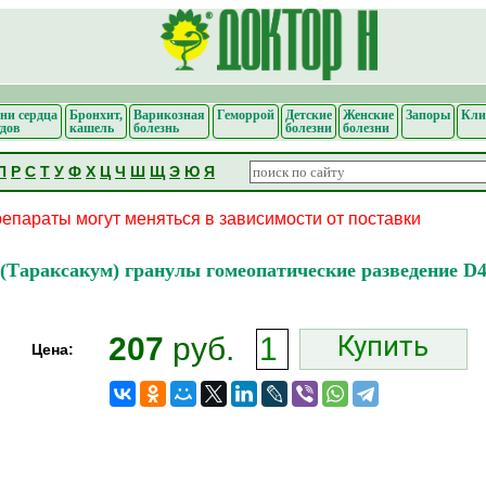
ни сердца
Бронхит,
Варикозная
Геморрой
Детские
Женские
Запоры
Кли
удов
кашель
болезнь
болезни
болезни
П
Р
С
Т
У
Ф
Х
Ц
Ч
Ш
Щ
Э
Ю
Я
епараты могут меняться в зависимости от поставки
Тараксакум) гранулы гомеопатические разведение D4
Купить
207
руб.
Цена: