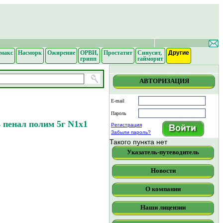
макс
Насморк
Ожирение
ОРВИ,
Простатит
Синусит,
Другие
грипп
гайморит
АВТОРИЗАЦИЯ
E-mail
Пароль
 пенал полим 5г N1x1
Регистрация
Забыли пароль?
Такого пункта нет
Указатель-путеводитель
Новости
О компании
Наши лицензии