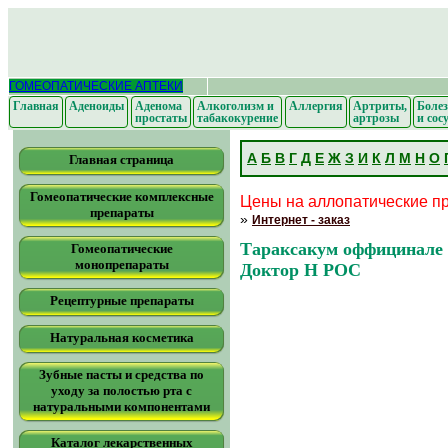
ГОМЕОПАТИЧЕСКИЕ АПТЕКИ
Главная
Аденоиды
Аденома
Алкоголизм и
Аллергия
Артриты,
Болез
простаты
табакокурение
артрозы
и сос
А
Б
В
Г
Д
Е
Ж
З
И
К
Л
М
Н
О
Главная страница
Гомеопатические комплексные
Цены на аллопатические пр
препараты
»
Интернет - заказ
Тараксакум оффицинале (
Гомеопатические
монопрепараты
Доктор Н РОС
Рецептурные препараты
Натуральная косметика
Зубные пасты и средства по
уходу за полостью рта с
натуральными компонентами
Каталог лекарственных