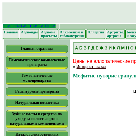
ГОМЕОПАТИЧЕСКИЕ АПТЕКИ
Главная
Аденоиды
Аденома
Алкоголизм и
Аллергия
Артриты,
Болез
простаты
табакокурение
артрозы
и сос
А
Б
В
Г
Д
Е
Ж
З
И
К
Л
М
Н
О
Главная страница
Гомеопатические комплексные
Цены на аллопатические пр
препараты
»
Интернет - заказ
Мефитис путорис гранул
Гомеопатические
монопрепараты
Рецептурные препараты
Ц
Натуральная косметика
Зубные пасты и средства по
уходу за полостью рта с
натуральными компонентами
Каталог лекарственных